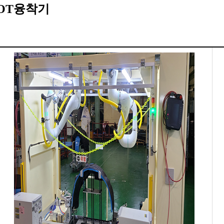
OT
융착기