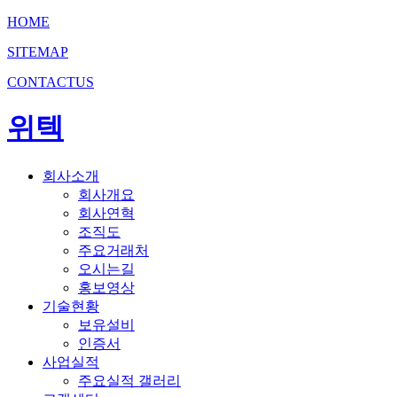
HOME
SITEMAP
CONTACTUS
위텍
회사소개
회사개요
회사연혁
조직도
주요거래처
오시는길
홍보영상
기술현황
보유설비
인증서
사업실적
주요실적 갤러리